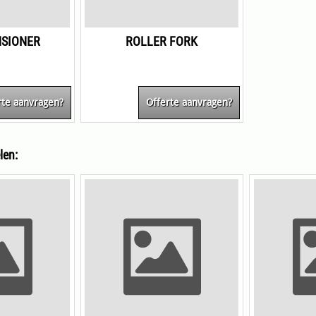
NSIONER
ROLLER FORK
rte aanvragen?
Offerte aanvragen?
len: