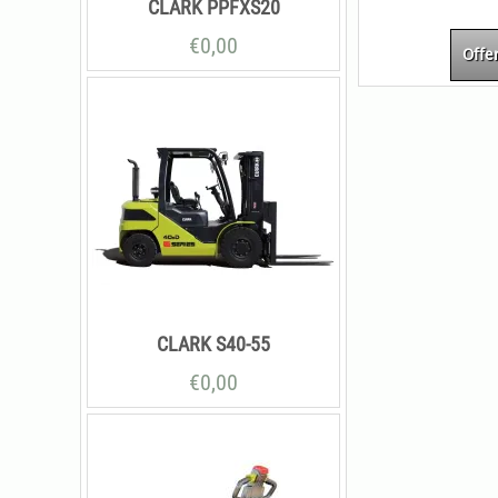
CLARK PPFXS20
€
0,00
Offe
CLARK S40-55
€
0,00