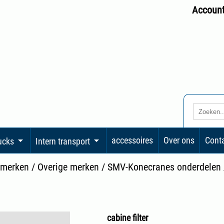
Accoun
accessoires
Over ons
Cont
rucks
Intern transport
 merken
/
Overige merken
/
SMV-Konecranes onderdelen
cabine filter