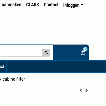
t aanmaken
CLARK
Contact
Inloggen
0
act
/
cabine filter