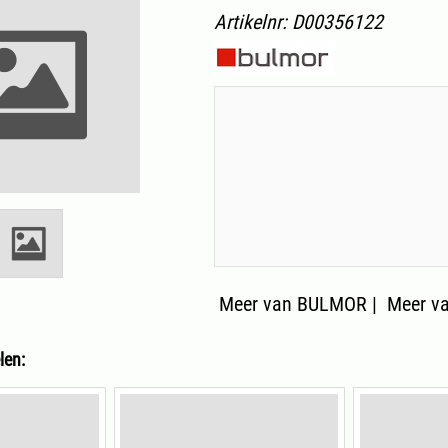
Artikelnr:
D00356122
Meer van BULMOR
|
Meer va
len: