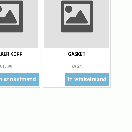
KKER KOPP
GASKET
€
15,00
€
8,24
n winkelmand
In winkelmand