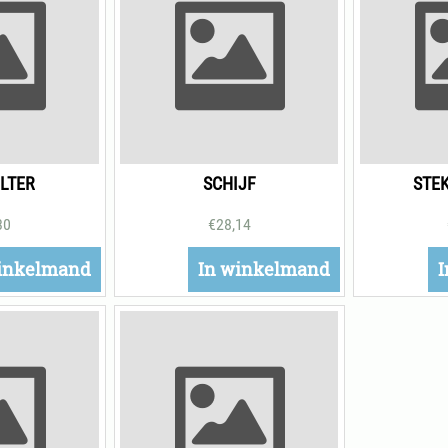
ILTER
SCHIJF
STE
30
€
28,14
inkelmand
In winkelmand
I