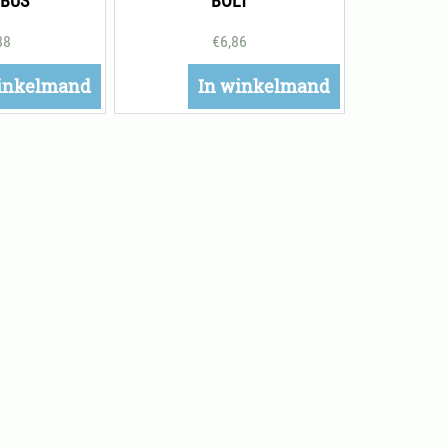
BUS
BOLT
88
€
6,86
inkelmand
In winkelmand