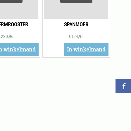
ERMROOSTER
SPANMOER
€
230,96
€
124,95
n winkelmand
In winkelmand