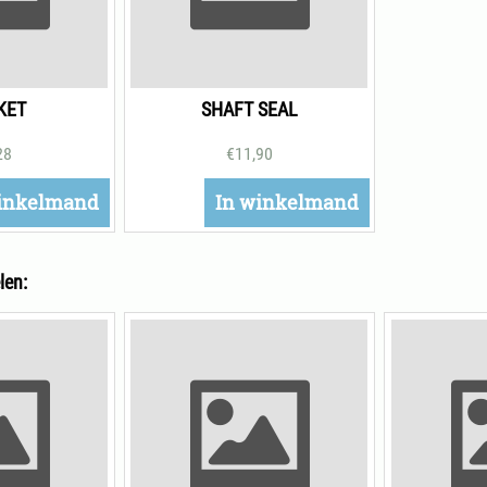
KET
SHAFT SEAL
28
€
11,90
inkelmand
In winkelmand
len: