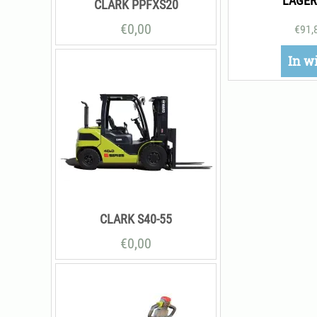
LAGER
CLARK PPFXS20
€
0,00
€
91,
In w
CLARK S40-55
€
0,00