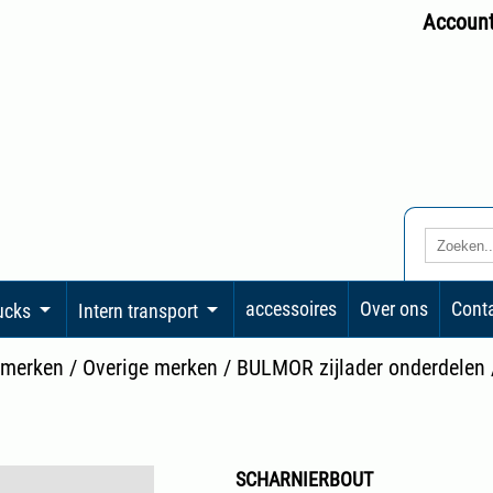
Accoun
accessoires
Over ons
Cont
rucks
Intern transport
 merken
/
Overige merken
/
BULMOR zijlader onderdelen
SCHARNIERBOUT