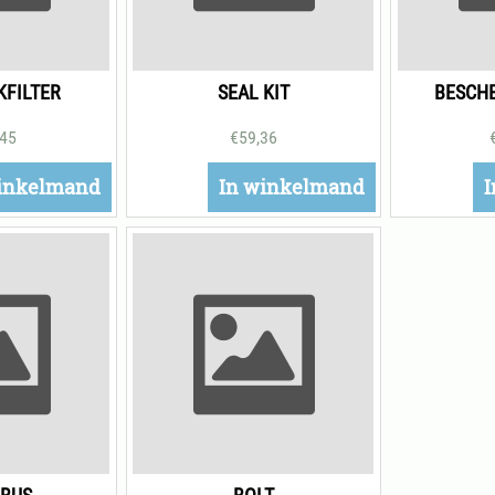
FILTER
SEAL KIT
BESCH
,45
€
59,36
inkelmand
In winkelmand
I