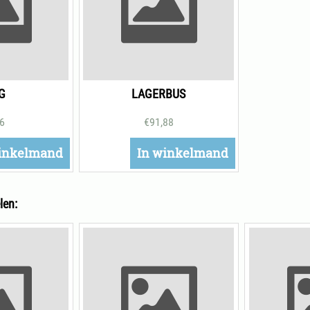
G
LAGERBUS
26
€
91,88
inkelmand
In winkelmand
len: