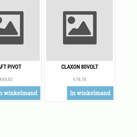
FT PIVOT
CLAXON 80VOLT
€
85,82
€
78,78
n winkelmand
In winkelmand