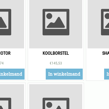
MOTOR
KOOLBORSTEL
SHA
,74
€
145,53
inkelmand
In winkelmand
I