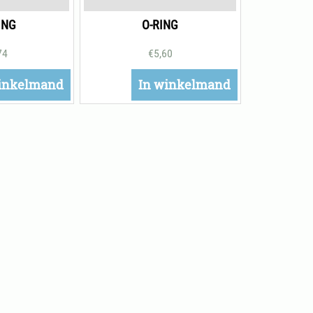
ING
O-RING
74
€
5,60
inkelmand
In winkelmand