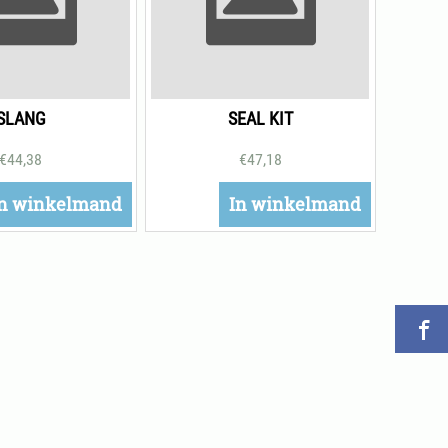
SLANG
SEAL KIT
€
44,38
€
47,18
n winkelmand
In winkelmand