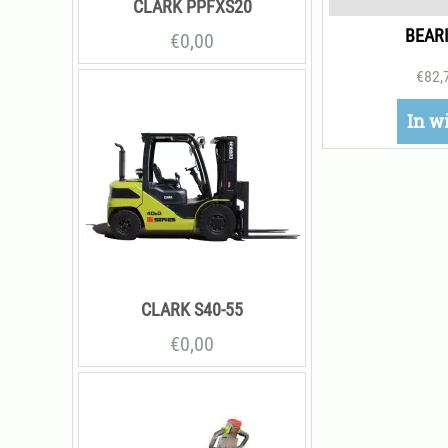
CLARK PPFXS20
BEAR
€
0,00
€
82,
In w
CLARK S40-55
€
0,00