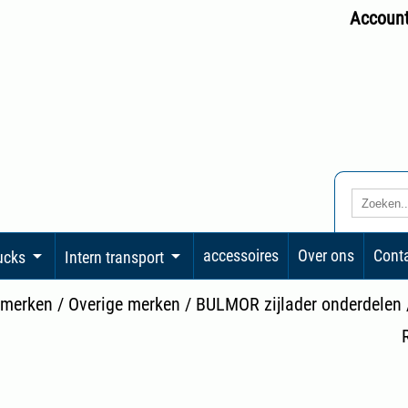
Accoun
accessoires
Over ons
Cont
rucks
Intern transport
 merken
/
Overige merken
/
BULMOR zijlader onderdelen