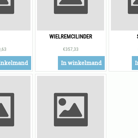
WIELREMCILINDER
0,63
€
357,33
inkelmand
In winkelmand
I