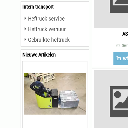
Intern transport
Heftruck service
Heftruck verhuur
AS
Gebruikte heftruck
€
2.06
Nieuwe Artikelen
In w