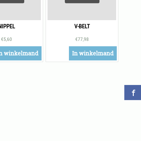
NIPPEL
V-BELT
€
5,60
€
77,98
n winkelmand
In winkelmand