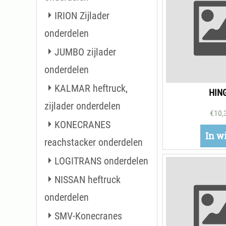
IRION Zijlader
onderdelen
JUMBO zijlader
onderdelen
KALMAR heftruck,
HIN
zijlader onderdelen
€
10,
KONECRANES
In w
reachstacker onderdelen
LOGITRANS onderdelen
NISSAN heftruck
onderdelen
SMV-Konecranes