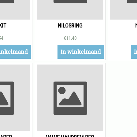
KIT
NILOSRING
54
€
11,40
inkelmand
In winkelmand
I