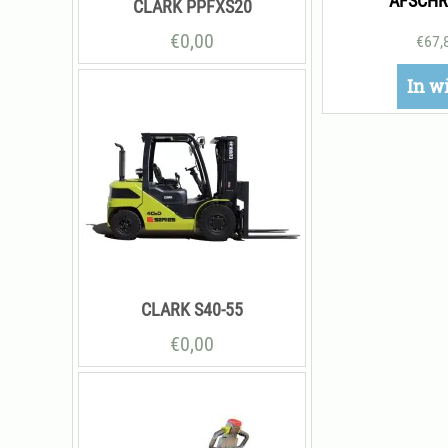
AFSCHR
CLARK PPFXS20
€
0,00
€
67,
In w
CLARK S40-55
€
0,00