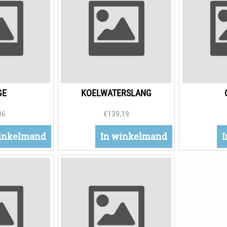
GE
KOELWATERSLANG
36
€
139,19
inkelmand
In winkelmand
I