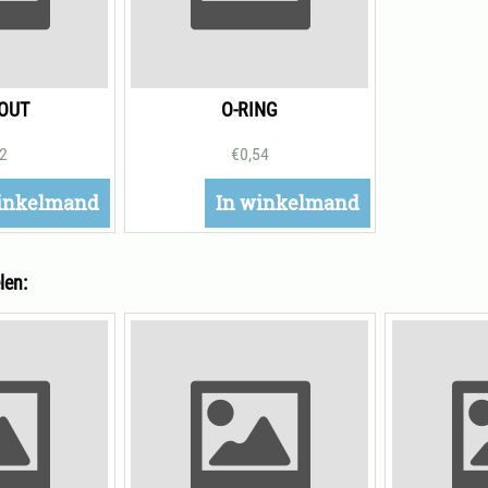
OUT
O-RING
82
€
0,54
inkelmand
In winkelmand
len: