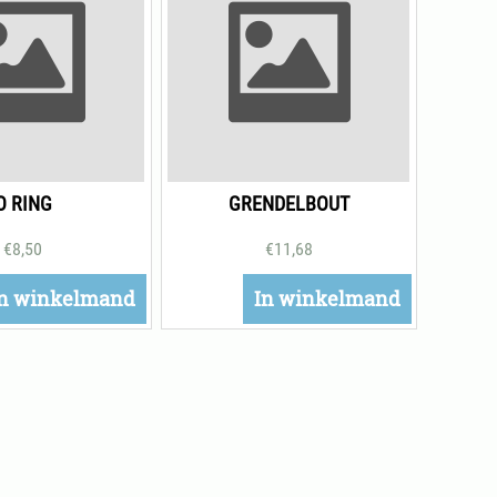
O RING
GRENDELBOUT
€
8,50
€
11,68
n winkelmand
In winkelmand