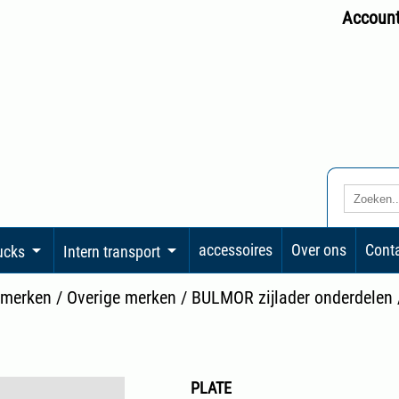
Accoun
accessoires
Over ons
Cont
rucks
Intern transport
 merken
/
Overige merken
/
BULMOR zijlader onderdelen
PLATE