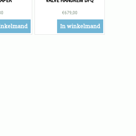
APER
VALVE HANDREM DFQ
80
€
679,00
inkelmand
In winkelmand