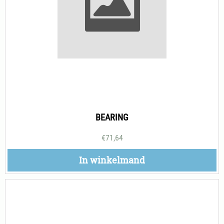
BEARING
€
71,64
In winkelmand