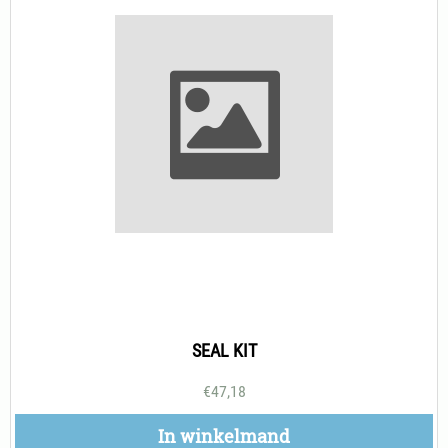
SEAL KIT
€
47,18
In winkelmand