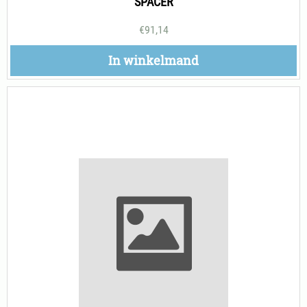
SPACER
€
91,14
In winkelmand