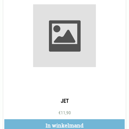
JET
€
11,90
In winkelmand