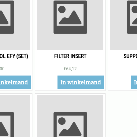
L EFY (SET)
FILTER INSERT
SUPP
,00
€
64,12
inkelmand
In winkelmand
I