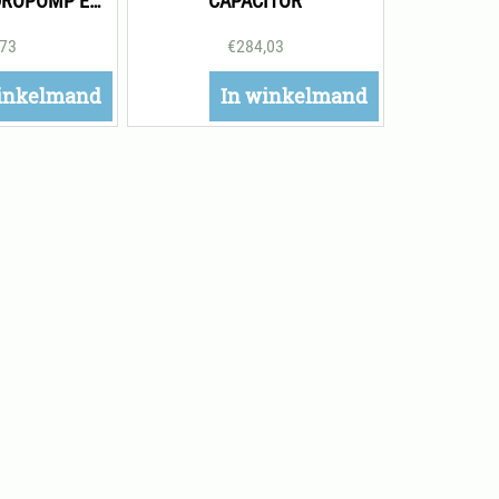
MEENEMER HYDROPOMP EFY
CAPACITOR
,73
€
284,03
inkelmand
In winkelmand