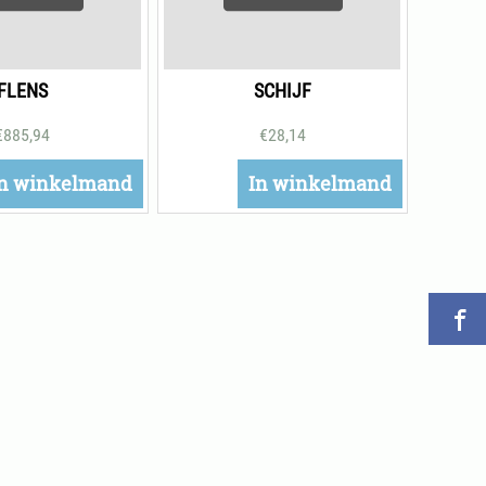
FLENS
SCHIJF
€
885,94
€
28,14
n winkelmand
In winkelmand