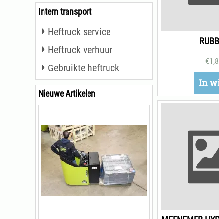
Intern transport
Heftruck service
RUBB
Heftruck verhuur
€
1,
Gebruikte heftruck
In w
Nieuwe Artikelen