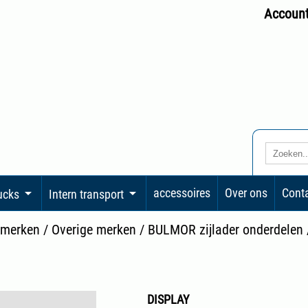
Accoun
accessoires
Over ons
Cont
rucks
Intern transport
 merken
/
Overige merken
/
BULMOR zijlader onderdelen
DISPLAY