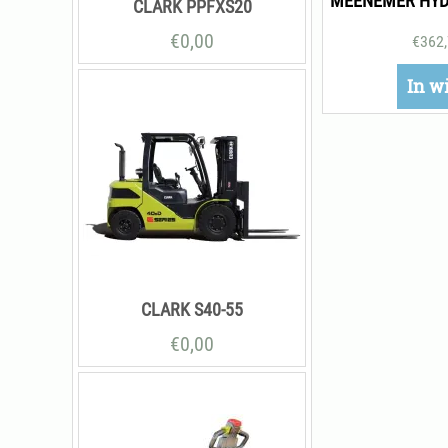
CLARK PPFXS20
€
0,00
€
362
In w
CLARK S40-55
€
0,00