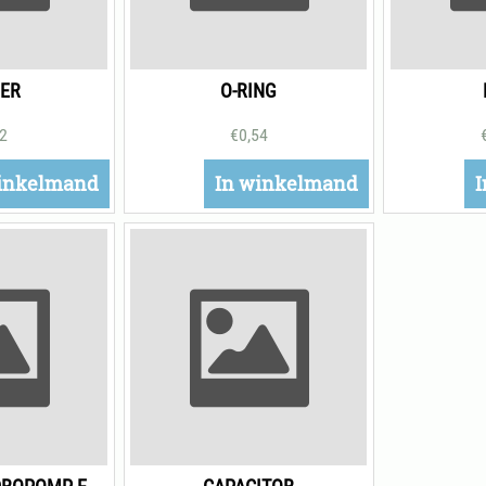
ER
O-RING
82
€
0,54
inkelmand
In winkelmand
I