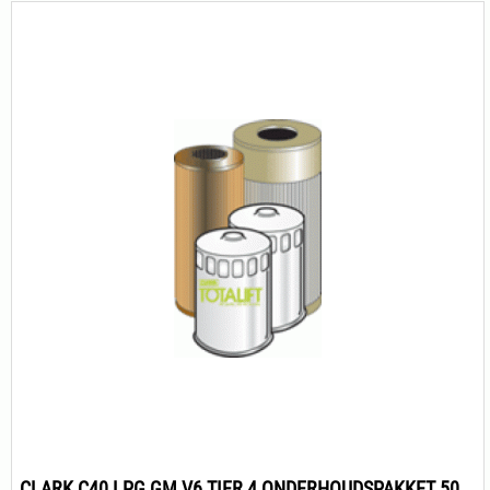
CLARK C40 LPG GM V6 TIER 4 ONDERHOUDSPAKKET 500H