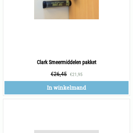
Clark Smeermiddelen pakket
€
26,45
€
21,95
In winkelmand