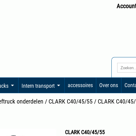
Accoun
accessoires
Over ons
Cont
rucks
Intern transport
eftruck onderdelen
/
CLARK C40/45/55
/
CLARK C40/45/
CLARK C40/45/55