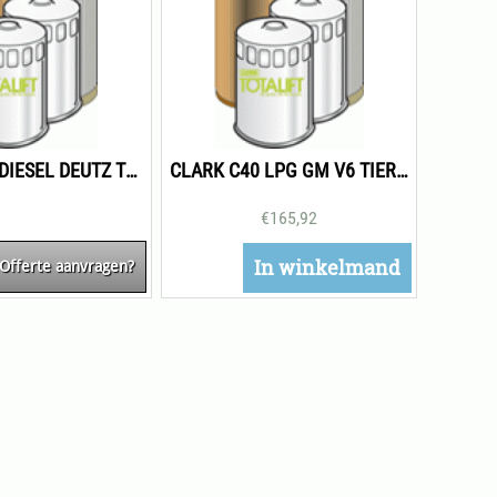
CLARK C40 DIESEL DEUTZ TIER 4 ONDERHOUDSPAKKET 2000H
CLARK C40 LPG GM V6 TIER 3 ONDERHOUDSPAKKET 1000H
€
165,92
In winkelmand
Offerte aanvragen?