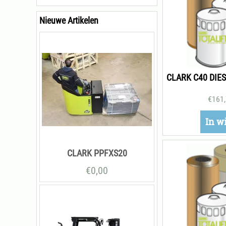
Nieuwe Artikelen
€
161
In w
CLARK PPFXS20
€
0,00