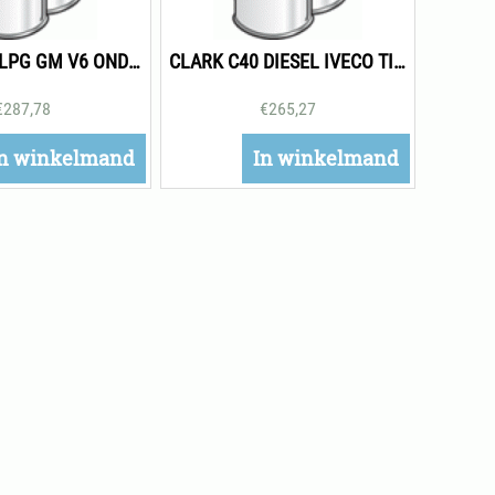
CLARK C40 LPG GM V6 ONDERHOUDSPAKKET 1000H
CLARK C40 DIESEL IVECO TIER 3 ONDERHOUDSPAKKET 1000H
€
287,78
€
265,27
n winkelmand
In winkelmand