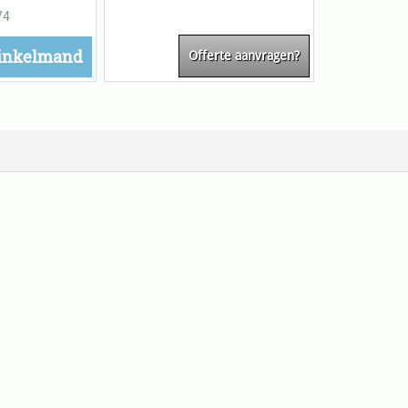
ter
Onderdelen
74
inkelmand
Offerte aanvragen?