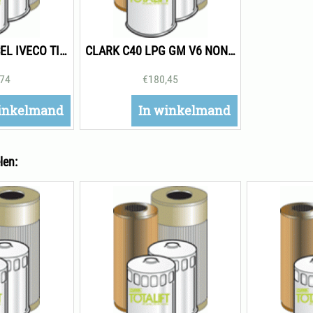
CLARK C40 DIESEL IVECO TIER 3 ONDERHOUDSPAKKET 500H
CLARK C40 LPG GM V6 NON TIER ONDERHOUDSPAKKET 500H
,74
€
180,45
inkelmand
In winkelmand
len: