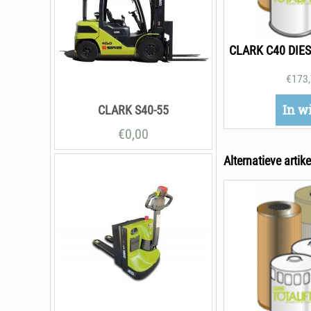
€
173
In w
CLARK S40-55
€
0,00
Alternatieve artike