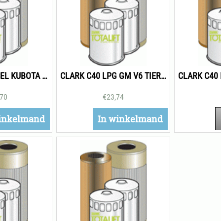
CLARK C40 DIESEL KUBOTA TIER 3 ONDERHOUDSPAKKET 500H
CLARK C40 LPG GM V6 TIER 3 ONDERHOUDSPAKKET 250H
,70
€
23,74
inkelmand
In winkelmand