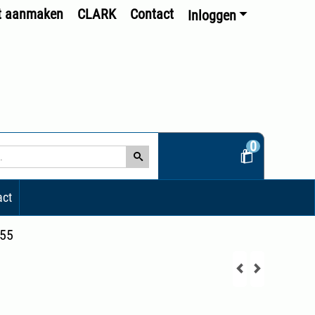
t aanmaken
CLARK
Contact
Inloggen
0
act
55