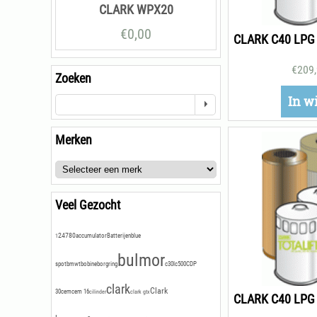
CLARK WPX20
€
0,00
€
209
Zoeken
In w
Merken
Veel Gezocht
24780
accumulator
Batterijen
blue
1
bulmor
spot
bmwt
bobine
borgring
c30l
c500
CDP
clark
Clark
30
cem
cem 16
cilinder
clark gtx