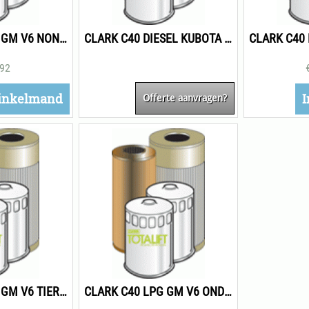
CLARK C40 LPG GM V6 NON TIER ONDERHOUDSPAKKET 1000H
CLARK C40 DIESEL KUBOTA TIER 2 ONDERHOUDSPAKKET 2000H
,92
inkelmand
I
Offerte aanvragen?
CLARK C40 LPG GM V6 TIER 3 ONDERHOUDSPAKKET 250H
CLARK C40 LPG GM V6 ONDERHOUDSPAKKET 2000H